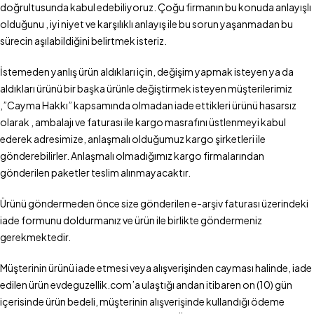
doğrultusunda kabul edebiliyoruz. Çoğu firmanın bu konuda anlayışlı
olduğunu , iyi niyet ve karşılıklı anlayış ile bu sorun yaşanmadan bu
sürecin aşılabildiğini belirtmek isteriz.
İstemeden yanlış ürün aldıkları için, değişim yapmak isteyen ya da
aldıkları ürünü bir başka ürünle değiştirmek isteyen müşterilerimiz
,”Cayma Hakkı” kapsamında olmadan iade ettikleri ürünü hasarsız
olarak , ambalajı ve faturası ile kargo masrafını üstlenmeyi kabul
ederek adresimize, anlaşmalı olduğumuz kargo şirketleri ile
gönderebilirler. Anlaşmalı olmadığımız kargo firmalarından
gönderilen paketler teslim alınmayacaktır.
Ürünü göndermeden önce size gönderilen e-arşiv faturası üzerindeki
iade formunu doldurmanız ve ürün ile birlikte göndermeniz
gerekmektedir.
Müşterinin ürünü iade etmesi veya alışverişinden cayması halinde, iade
edilen ürün evdeguzellik.com’a ulaştığı andan itibaren on (10) gün
içerisinde ürün bedeli, müşterinin alışverişinde kullandığı ödeme