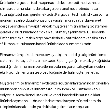
Ürünlerin kargodan teslim aşamasında kontrol edilmesi ve hasar
olması durumunda mutlaka kargo personeli nezaretinde hasar
tutanağı tutulması gerekmektedir. Kargodan teslim alındıktan sonra
ürünün hasarlı olduğu konusunda yapılan müracaatlarda iyi niyet
çerçevesinde işlem yapılır. Ancak müşterilerimizin anlayış göstermesi
gerekir ki bu durumlarda çok sık suistimal yaşanmakta. Bu nedenle
lütfen mutlak suretle kargo paketlerinizi kontrol ederek teslim alınız.
**Tutanak tutulmamış hasarlı ürünler iade alınmamaktadır.
Firmamız tüm paketleme ve sevkiyat işlemlerini digital görüntüleme
sistemleri ile kayıt altına almaktadır. Sipariş içeriğinin eksik çıktığı iddia
edildiğinde firmamızın paketleme bölümü görüntü kayıtları incelenir ,
eksik gönderilen ürün tespit edildiğinde derhal müşteriye iletilir.
Müşterilerimize firmamızın evdeguzellik uzmanları tarafından önerilen
ürünlerden hoşnut kalınmaması durumunda koşulsuz iade kabul
ediyoruz. Ancak kendi istekleri ve kendi iradeleri ile satın aldıkları
ürünleri cayma hakkı dışında iade etmek isteyen müşterilerimizin
taleplerini ancak üretici ya da ithalatçı firmaların koşulları