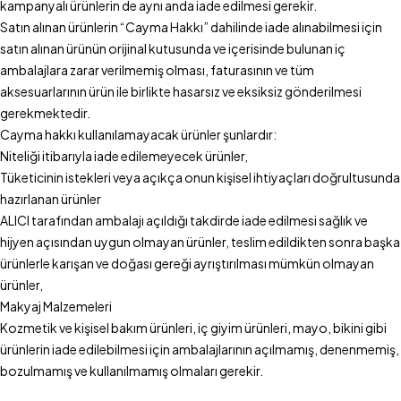
kampanyalı ürünlerin de aynı anda iade edilmesi gerekir.
Satın alınan ürünlerin “Cayma Hakkı” dahilinde iade alınabilmesi için
satın alınan ürünün orijinal kutusunda ve içerisinde bulunan iç
ambalajlara zarar verilmemiş olması, faturasının ve tüm
aksesuarlarının ürün ile birlikte hasarsız ve eksiksiz gönderilmesi
gerekmektedir.
Cayma hakkı kullanılamayacak ürünler şunlardır:
Niteliği itibarıyla iade edilemeyecek ürünler,
Tüketicinin istekleri veya açıkça onun kişisel ihtiyaçları doğrultusunda
hazırlanan ürünler
ALICI tarafından ambalajı açıldığı takdirde iade edilmesi sağlık ve
hijyen açısından uygun olmayan ürünler, teslim edildikten sonra başka
ürünlerle karışan ve doğası gereği ayrıştırılması mümkün olmayan
ürünler,
Makyaj Malzemeleri
Kozmetik ve kişisel bakım ürünleri, iç giyim ürünleri, mayo, bikini gibi
ürünlerin iade edilebilmesi için ambalajlarının açılmamış, denenmemiş,
bozulmamış ve kullanılmamış olmaları gerekir.