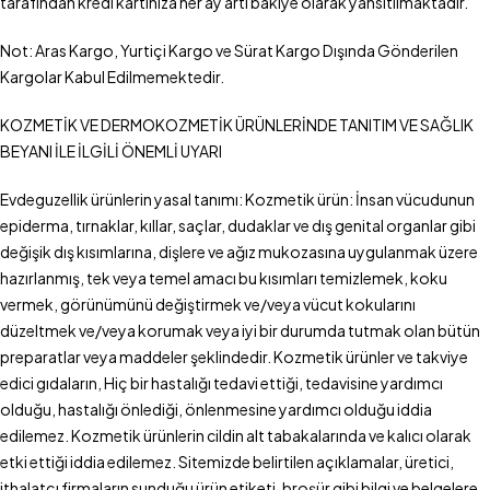
tarafından kredi kartınıza her ay artı bakiye olarak yansıtılmaktadır.
Not: Aras Kargo, Yurtiçi Kargo ve Sürat Kargo Dışında Gönderilen
Kargolar Kabul Edilmemektedir.
KOZMETİK VE DERMOKOZMETİK ÜRÜNLERİNDE TANITIM VE SAĞLIK
BEYANI İLE İLGİLİ ÖNEMLİ UYARI
Evdeguzellik ürünlerin yasal tanımı: Kozmetik ürün: İnsan vücudunun
epiderma, tırnaklar, kıllar, saçlar, dudaklar ve dış genital organlar gibi
değişik dış kısımlarına, dişlere ve ağız mukozasına uygulanmak üzere
hazırlanmış, tek veya temel amacı bu kısımları temizlemek, koku
vermek, görünümünü değiştirmek ve/veya vücut kokularını
düzeltmek ve/veya korumak veya iyi bir durumda tutmak olan bütün
preparatlar veya maddeler şeklindedir. Kozmetik ürünler ve takviye
edici gıdaların, Hiç bir hastalığı tedavi ettiği, tedavisine yardımcı
olduğu, hastalığı önlediği, önlenmesine yardımcı olduğu iddia
edilemez. Kozmetik ürünlerin cildin alt tabakalarında ve kalıcı olarak
etki ettiği iddia edilemez. Sitemizde belirtilen açıklamalar, üretici,
ithalatçı firmaların sunduğu ürün etiketi, broşür gibi bilgi ve belgelere