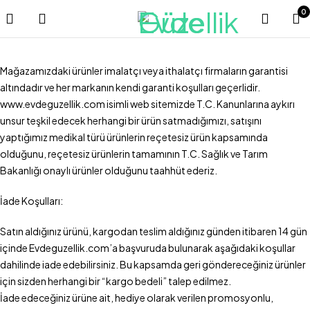
0
Mağazamızdaki ürünler imalatçı veya ithalatçı firmaların garantisi
altındadır ve her markanın kendi garanti koşulları geçerlidir.
www.evdeguzellik.com isimli web sitemizde T.C. Kanunlarına aykırı
unsur teşkil edecek herhangi bir ürün satmadığımızı, satışını
yaptığımız medikal türü ürünlerin reçetesiz ürün kapsamında
olduğunu, reçetesiz ürünlerin tamamının T.C. Sağlık ve Tarım
Bakanlığı onaylı ürünler olduğunu taahhüt ederiz.
İade Koşulları:
Satın aldığınız ürünü, kargodan teslim aldığınız günden itibaren 14 gün
içinde Evdeguzellik.com’a başvuruda bulunarak aşağıdaki koşullar
dahilinde iade edebilirsiniz. Bu kapsamda geri göndereceğiniz ürünler
için sizden herhangi bir “kargo bedeli” talep edilmez.
İade edeceğiniz ürüne ait, hediye olarak verilen promosyonlu,