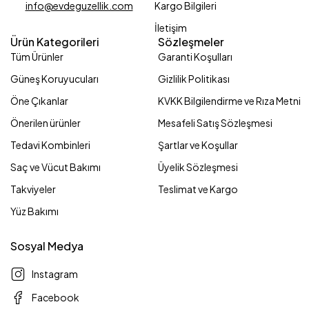
Kargo Bilgileri
info@evdeguzellik.com
İletişim
Ürün Kategorileri
Sözleşmeler
Tüm Ürünler
Garanti Koşulları
Güneş Koruyucuları
Gizlilik Politikası
Öne Çıkanlar
KVKK Bilgilendirme ve Rıza Metni
Önerilen ürünler
Mesafeli Satış Sözleşmesi
Tedavi Kombinleri
Şartlar ve Koşullar
Saç ve Vücut Bakımı
Üyelik Sözleşmesi
Takviyeler
Teslimat ve Kargo
Yüz Bakımı
Sosyal Medya
Instagram
Facebook