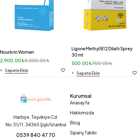
Ligone Methyl B12 Dilaltı Sprey
Nourkrin Women
30 ml
2,900.00
₺
4,000.00
₺
500.00
₺
700.00
₺
Sepete Ekle
Sepete Ekle
Kurumsal
Anasayfa
Hakkımızda
Harbiye, Teşvikiye Cd.
Blog
No:31/11, 34365 Şişli/İstanbul
Sipariş Takibi
0539 840 47 70