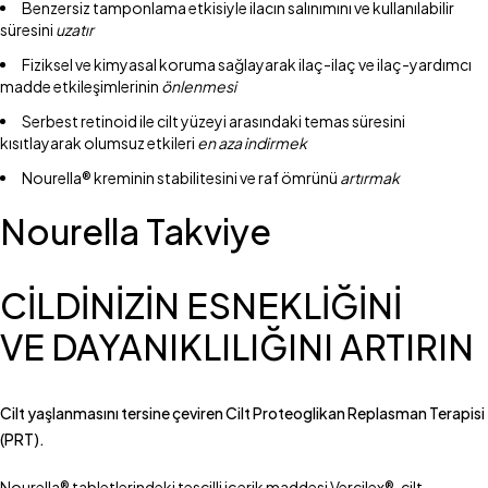
Benzersiz tamponlama etkisiyle ilacın salınımını ve kullanılabilir
süresini
uzatır
Fiziksel ve kimyasal koruma sağlayarak ilaç-ilaç ve ilaç-yardımcı
madde etkileşimlerinin
önlenmesi
Serbest retinoid ile cilt yüzeyi arasındaki temas süresini
kısıtlayarak olumsuz etkileri
en aza indirmek
Nourella® kreminin stabilitesini ve raf ömrünü
artırmak
Nourella Takviye
CİLDİNİZİN ESNEKLİĞİNİ
VE DAYANIKLILIĞINI ARTIRIN
Cilt yaşlanmasını tersine çeviren Cilt Proteoglikan Replasman Terapisi
(PRT).
Nourella® tabletlerindeki tescilli içerik maddesi Vercilex®, cilt