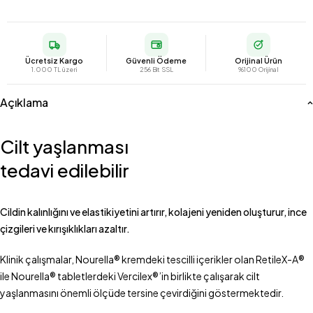
Ücretsiz Kargo
Güvenli Ödeme
Orijinal Ürün
1.000 TL üzeri
256 Bit SSL
%100 Orijinal
Açıklama
Cilt yaşlanması
tedavi edilebilir
Cildin kalınlığını ve elastikiyetini artırır, kolajeni yeniden oluşturur, ince
çizgileri ve kırışıklıkları azaltır.
Klinik çalışmalar, Nourella® kremdeki tescilli içerikler olan RetileX-A®
ile Nourella® tabletlerdeki Vercilex®’in birlikte çalışarak cilt
yaşlanmasını önemli ölçüde tersine çevirdiğini göstermektedir.