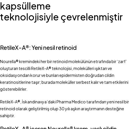
kapsülleme
teknolojisiyle
çevrelenmiştir
RetileX-A®: Yeni nesil retinoid
Nourella® kremindeki her bir retinoid molekülünün etrafında bir ‘zarf’
oluşturan tescilli RetileX-A® teknolojisi, molekülleri ışıktan ve
oksidasyondan korur ve bunları epidermisten doğrudan cildin
keratinositlerine taşır; burada moleküller serbest kalır ve tam etkilerini
gösterebilirler.
RetileX-A®, İskandinavya’daki Pharma Medico tarafından yeni nesil bir
retinoid olarak geliştirilmiş olup 30 yılı aşkın araştırmanın desteğine
sahiptir.
RetileX-A® içeren Nourella® krem, yaşlı cildin