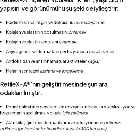
yapısını ve görünümünü şu şekilde iyileştirir:
Epidermisin kalınlığını ve dokusunu
normalleştirme
Kolajen ve elastinin bozulmasını
önlemek
Kolajen ve elastin sentezini
uyarmak
Anjiyogenezi ve dermal kan perfüzyonunu
teşvik etmek
Antioksidan ve antiinflamatuar aktiviteler
sağlar
Melanin sentezini
azaltma ve engelleme
RetileX-A®’nın geliştirilmesinde şunlara
odaklanılmıştır:
Retinil palmitatın genel emilen dozajının moleküler stabilizasyon ve
bozunmanın azaltılması yoluyla
iyileştirilmesi
Aktif bileşiğin transdermal iletimi ve difüzyonunun
optimize
edilmesi (geleneksel retinoidlere kıyasla 300 kat artış)