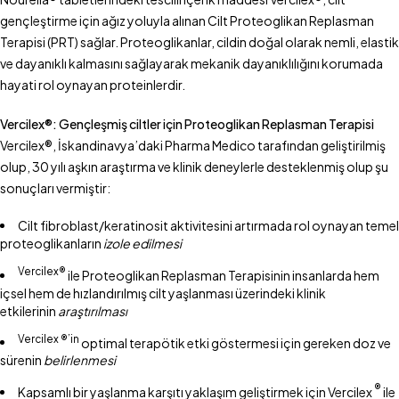
gençleştirme için ağız yoluyla alınan Cilt Proteoglikan Replasman
Terapisi (PRT) sağlar. Proteoglikanlar, cildin doğal olarak nemli, elastik
ve dayanıklı kalmasını sağlayarak mekanik dayanıklılığını korumada
hayati rol oynayan proteinlerdir.
Vercilex®: Gençleşmiş ciltler için Proteoglikan Replasman Terapisi
Vercilex®, İskandinavya’daki Pharma Medico tarafından geliştirilmiş
olup, 30 yılı aşkın araştırma ve klinik deneylerle desteklenmiş olup şu
sonuçları vermiştir:
Cilt fibroblast/keratinosit aktivitesini artırmada rol oynayan temel
proteoglikanların
izole edilmesi
Vercilex®
ile Proteoglikan Replasman Terapisinin insanlarda hem
içsel hem de hızlandırılmış cilt yaşlanması üzerindeki klinik
etkilerinin
araştırılması
Vercilex ®’in
optimal terapötik etki göstermesi için gereken doz ve
sürenin
belirlenmesi
®
Kapsamlı bir yaşlanma karşıtı yaklaşım geliştirmek için Vercilex
ile