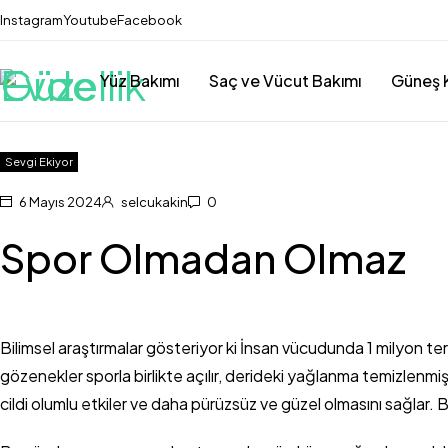
Instagram
Youtube
Facebook
Yüz Bakımı
Saç ve Vücut Bakımı
Güneş 
Sevgi Ekiyor
6 Mayıs 2024
selcukakin
0
Spor Olmadan Olmaz
Bilimsel araştırmalar gösteriyor ki İnsan vücudunda 1 milyon ter 
gözenekler sporla birlikte açılır, derideki yağlanma temizlenmi
cildi olumlu etkiler ve daha pürüzsüz ve güzel olmasını sağlar. B