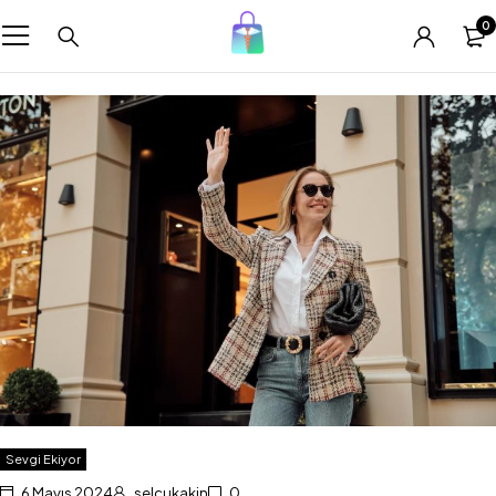
0
Sevgi Ekiyor
6 Mayıs 2024
selcukakin
0