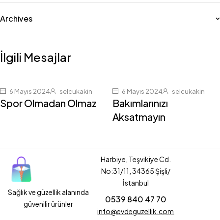
Archives
İlgili Mesajlar
6 Mayıs 2024
selcukakin
6 Mayıs 2024
selcukakin
Spor Olmadan Olmaz
Bakımlarınızı
Aksatmayın
Harbiye, Teşvikiye Cd.
No:31/11, 34365 Şişli/
İstanbul
Sağlık ve güzellik alanında
0539 840 47 70
güvenilir ürünler
info@evdeguzellik.com